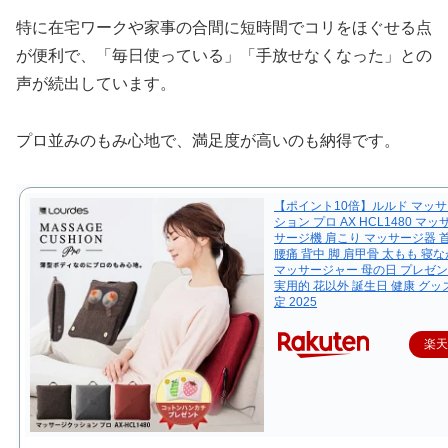
特に在宅ワークや家事の合間に短時間でコリをほぐせる点
が便利で、「毎日使っている」「手放せなくなった」との
声が続出しています。
プロ並みのもみ心地で、満足度が高いのも納得です。
【ポイント10倍】ルルド マッ
ション プロ AX HCL1480 マ
サージ機 肩こり マッサージ器 首 
腰痛 背中 脚 肩甲骨 太もも 寝な
マッサージャー 母の日 プレゼン
実用的 花以外 誕生日 健康 グッズ
定 2025
楽