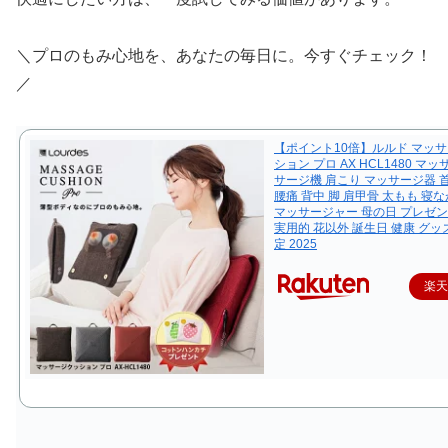
＼プロのもみ心地を、あなたの毎日に。今すぐチェック！
／
【ポイント10倍】ルルド マッ
ション プロ AX HCL1480 マ
サージ機 肩こり マッサージ器 首 
腰痛 背中 脚 肩甲骨 太もも 寝な
マッサージャー 母の日 プレゼン
実用的 花以外 誕生日 健康 グッズ
定 2025
楽