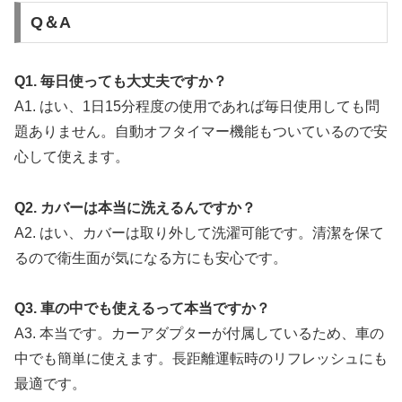
C
Q＆A
h
a
t
Q1. 毎日使っても大丈夫ですか？
G
A1. はい、1日15分程度の使用であれば毎日使用しても問
P
T
題ありません。自動オフタイマー機能もついているので安
:
心して使えます。
Q2. カバーは本当に洗えるんですか？
A2. はい、カバーは取り外して洗濯可能です。清潔を保て
るので衛生面が気になる方にも安心です。
Q3. 車の中でも使えるって本当ですか？
A3. 本当です。カーアダプターが付属しているため、車の
中でも簡単に使えます。長距離運転時のリフレッシュにも
最適です。