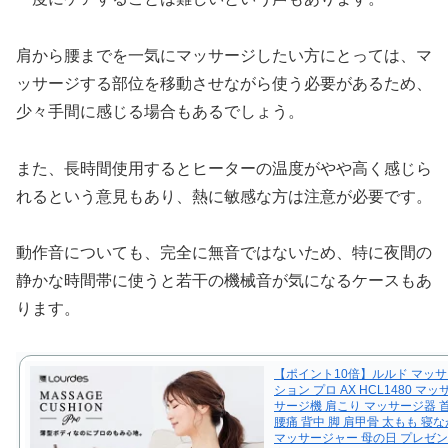
肩から腰までを一気にマッサージしたい方にとっては、マ
ッサージする部位を移動させながら使う必要があるため、
少々手間に感じる場合もあるでしょう。
また、長時間使用するとヒーターの温度がやや高く感じら
れるという意見もあり、熱に敏感な方は注意が必要です。
動作音についても、完全に無音ではないため、特に夜間の
静かな時間帯に使うと若干の機械音が気になるケースもあ
ります。
【ポイント10倍】ルルド マッ
ション プロ AX HCL1480 マ
サージ機 肩こり マッサージ器 首 
腰痛 背中 脚 肩甲骨 太もも 寝な
マッサージャー 母の日 プレゼン