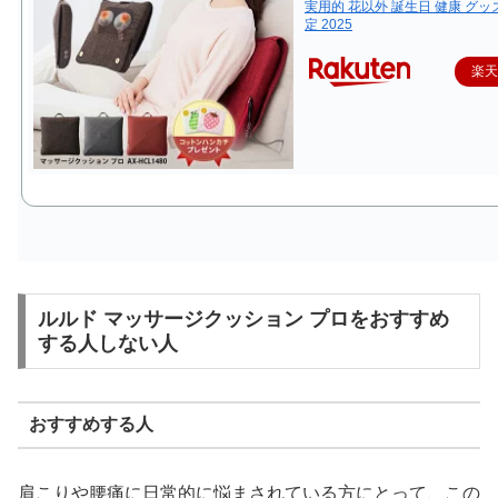
実用的 花以外 誕生日 健康 グッズ
定 2025
楽
C
ルルド マッサージクッション プロをおすすめ
h
する人しない人
a
t
G
おすすめする人
P
T
:
肩こりや腰痛に日常的に悩まされている方にとって、この