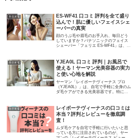
ES-WF41 口コミ 評判を全て盛り
美容家電
込んで！肌に優しいフェイスシェ
ーバーの真実
顔のうぶ毛や眉毛のお手入れ、毎日どう
していますか？パナソニックのフェイス
シェーバー「フェリエ ES-WF41」は、肌
に優しく、スリムで持ち運びにも便利な
設計が人気の秘密。眉毛の形を整えるた
めのアタッチメント付きで、初心者でも
YJEA0L 口コミ 評判｜お風呂で
美容家電
安心して使える点...
使える！ヤーマン光美容器の実力
と使い心地を解説
ヤーマン「レイボーテヴィーナス プロ
（YJEA0L）」は、自宅で手軽に全身のム
ダ毛ケアができる光美容器です。特に
VIO対応や防水仕様が魅力で、サロンに
通わなくても安心してセルフケアができ
ます。コードレスで使いやすく、お風呂
レイボーテヴィーナスの口コミは
美容家電
での使用も可能。忙...
本当？評判とレビューを徹底調
査！
ムダ毛ケアを自宅で手軽に行いたいと思
っている方に注目されているのが、ヤー
マンの「レイボーテヴィーナス ビューテ