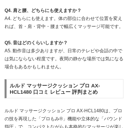
Q4. 肩と腰、どちらにも使えますか？
A4. どちらにも使えます。体の部位に合わせて位置を変え
れば、首・肩・背中・腰まで幅広くマッサージ可能です。
Q5. 音はどのくらいしますか？
A5. 動作音は多少ありますが、日常のテレビや会話の中で
は気にならない程度です。夜間の静かな場所では気になる
場合もあるかもしれません。
C
ルルド マッサージクッション プロ AX-
h
HCL1480 口コミ レビュー 評判まとめ
a
t
G
ルルド マッサージクッション プロ AX-HCL1480は、プロ
P
T
の技を再現した「プロもみ®」機能や立体的な「バウンド
:
指圧」で、コンパクトながらも本格的なマッサージが楽し