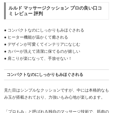
C
ルルド マッサージクッション プロの良い口コ
h
ミ レビュー 評判
a
t
G
● コンパクトなのにしっかりもみほぐされる
P
T
● ヒーター機能が温かくて癒される
:
● デザインが可愛くてインテリアになじむ
● カバーが洗えて清潔に保てるのが嬉しい
● 肩こりが楽になって、手放せない！
コンパクトなのにしっかりもみほぐされる
見た目はシンプルなクッションですが、中には本格的なも
み玉が搭載されており、力強いもみ心地が楽しめます。
「プロもみ」と呼ばれる独自のマッサージ技術で、筋肉の