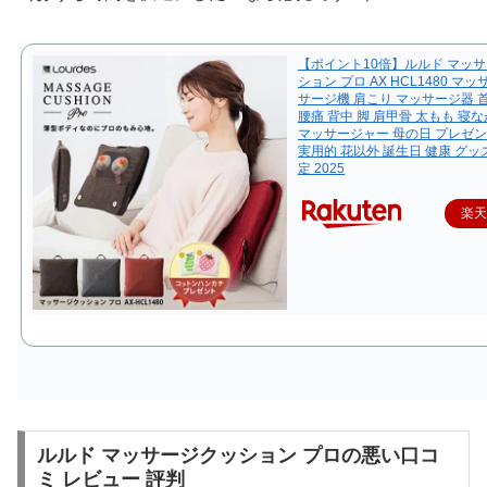
【ポイント10倍】ルルド マッ
ション プロ AX HCL1480 マ
サージ機 肩こり マッサージ器 首 
腰痛 背中 脚 肩甲骨 太もも 寝な
マッサージャー 母の日 プレゼン
実用的 花以外 誕生日 健康 グッズ
定 2025
楽
C
ルルド マッサージクッション プロの悪い口コ
h
ミ レビュー 評判